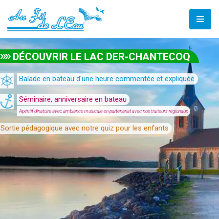
Aller
au
contenu
DÉCOUVRIR LE LAC DER-CHANTECOQ
Balade en bateau d'une heure commentée et expliquée
Séminaire, anniversaire en bateau
Apéritif dinatoire avec ambiance musicale en partenariat avec nos traiteurs régionaux
Sortie pédagogique avec notre quiz pour les enfants
 prépare pour les petits mousaillons